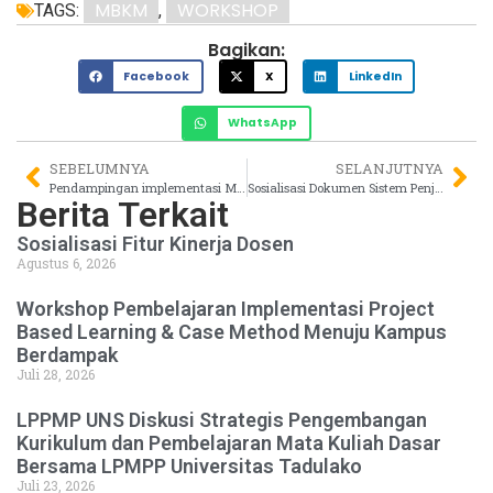
MBKM
WORKSHOP
TAGS:
,
Bagikan:
Facebook
X
LinkedIn
WhatsApp
SEBELUMNYA
SELANJUTNYA
Pendampingan implementasi Mata Kuliah Daring laman SPADA UNS terintegrasi dengan SPADA Kemendikbud
Sosialisasi Dokumen Sistem Penjaminan Mutu Internal (SPMI) UNS
Berita Terkait
Sosialisasi Fitur Kinerja Dosen
Agustus 6, 2026
Workshop Pembelajaran Implementasi Project
Based Learning & Case Method Menuju Kampus
Berdampak
Juli 28, 2026
LPPMP UNS Diskusi Strategis Pengembangan
Kurikulum dan Pembelajaran Mata Kuliah Dasar
Bersama LPMPP Universitas Tadulako
Juli 23, 2026