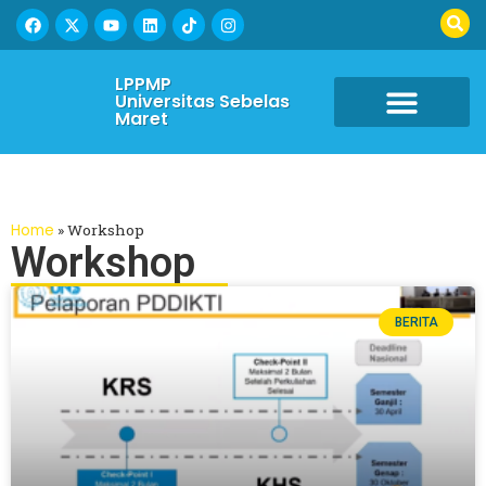
LPPMP
Universitas Sebelas
Maret
Home
»
Workshop
Workshop
BERITA