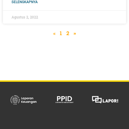
SELENGKAPNYA
Agustus 2, 2022
«
1
2
»