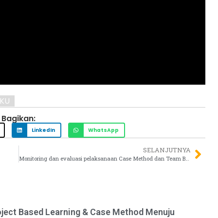
KU
Bagikan:
LinkedIn
WhatsApp
SELANJUTNYA
Monitoring dan evaluasi pelaksanaan Case Method dan Team Based Project di UNS
ject Based Learning & Case Method Menuju