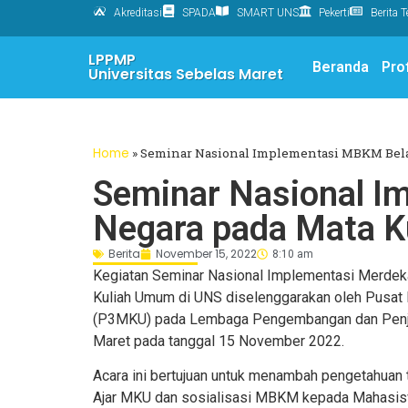
Akreditasi
SPADA
SMART UNS
Pekerti
Berita T
LPPMP
Beranda
Prof
Universitas Sebelas Maret
Home
»
Seminar Nasional Implementasi MBKM Bela
Seminar Nasional I
Negara pada Mata K
Berita
November 15, 2022
8:10 am
Kegiatan Seminar Nasional Implementasi Merde
Kuliah Umum di UNS diselenggarakan oleh Pusa
(P3MKU) pada Lembaga Pengembangan dan Penja
Maret pada tanggal 15 November 2022.
Acara ini bertujuan untuk menambah pengetahu
Ajar MKU dan sosialisasi MBKM kepada Mahasis